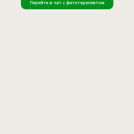
Перейти в чат с фитотерапевтом
ГАЗИНЕ
БЛОГ
г
Разборы трав
ить?
Полезные статьи
а и оплата
Новости производства
м покупателям