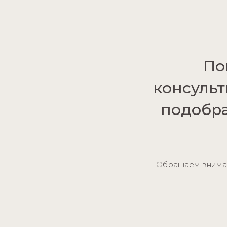
По
консульт
подобра
Обращаем внимани