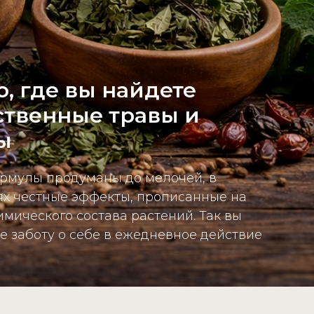
о, где вы найдете
ственные травы и
ы
рмулы продуманы до мелочей, в
х честные эффекты, прописанные на
имического состава растений. Так вы
е заботу о себе в ежедневное действие