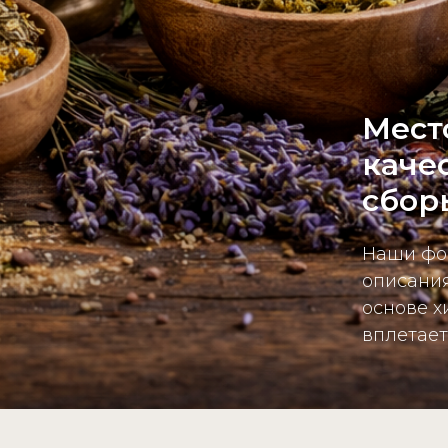
Мест
каче
сбор
Наши фо
описания
основе х
вплетает