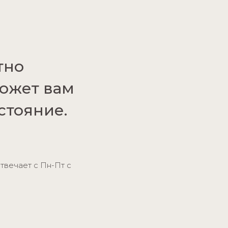
тно
может вам
стояние.
твечает с Пн-Пт с