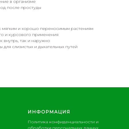
ние в организме
иод после простуды
к мягким и хорошо переносимым растениям
го и курсового применения
к внутрь, так и наружно
ы для слизистых и дыхательных путей
ИНФОРМАЦИЯ
Политика конфиденциальности и
обработки персональных данных