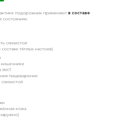
рактике подорожник применяют
в составе
 состояниях:
сть слизистой
 составе тёплых настоев)
т
и кишечнике
я ЖКТ
ния пищеварения
 слизистой
жи
ажённая кожа
наружно)