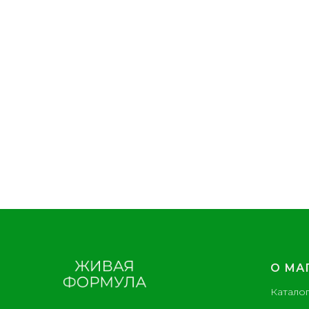
О МА
Катало