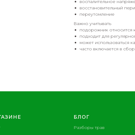
воспалительное напряже
восстановительный пер
переутомление
Важно учитывать
подорожник относится 
подходит для регулярно
может использоваться ка
часто включается в сбор
ГАЗИНЕ
БЛОГ
г
Разборы трав