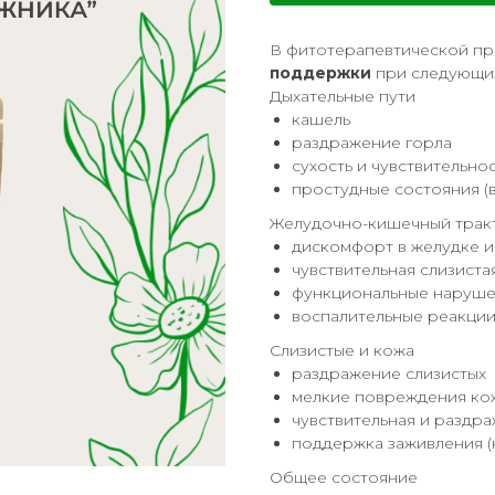
В фитотерапевтической п
поддержки
при следующих
Дыхательные пути
кашель
раздражение горла
сухость и чувствительно
простудные состояния (в
Желудочно-кишечный трак
дискомфорт в желудке 
чувствительная слизиста
функциональные наруше
воспалительные реакции
Слизистые и кожа
раздражение слизистых
мелкие повреждения ко
чувствительная и раздр
поддержка заживления (
Общее состояние